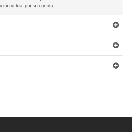
ión virtual por su cuenta.
YouTube
versity Full Social Media List