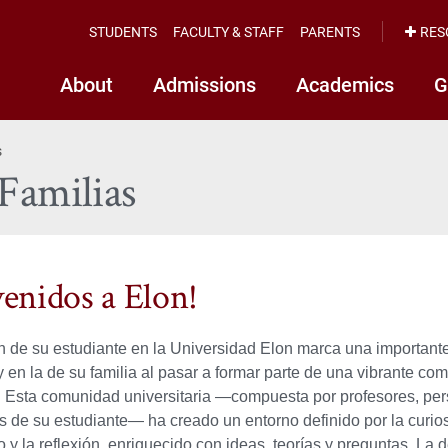
STUDENTS
FACULTY & STAFF
PARENTS
RES
About
Admissions
Academics
G
s
 Familias
venidos a Elon!
 de su estudiante en la Universidad Elon marca una importante
y en la de su familia al pasar a formar parte de una vibrante co
 Esta comunidad universitaria —compuesta por profesores, pers
de su estudiante— ha creado un entorno definido por la curios
y la reflexión, enriquecido con ideas, teorías y preguntas. La 