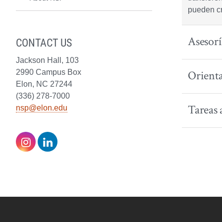
pueden cr
Asesorí
CONTACT US
Jackson Hall, 103
Orienta
2990 Campus Box
Elon, NC 27244
(336) 278-7000
Tareas 
nsp@elon.edu
Instagram
LinkedIn