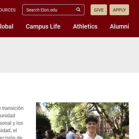
search
OURCES
GIVE
APPLY
elon.edu
Submit
Search
lobal
Campus Life
Athletics
Alumni
 transición
munidad
onal y los
idad, el
decisión de