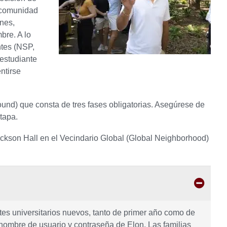
a comunidad
ones,
bre. A lo
ntes (NSP,
 estudiante
ntirse
ound) que consta de tres fases obligatorias. Asegúrese de
etapa.
Jackson Hall en el Vecindario Global (Global Neighborhood)
ntes universitarios nuevos, tanto de primer año como de
 nombre de usuario y contraseña de Elon. Las familias