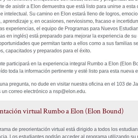
te de asistir a Elon demuestra que está listo para unirse a est
 intelectual. Su camino en Elon estará lleno de logros, emoci
, aprendizaje y, en ocasiones, nerviosismo, fracaso e incertidum
sas experiencias, el equipo de Programas para Nuevos Estudia
las en inglés) está preparado para mejorar la experiencia de su
 oportunidades que permitan tanto a ellos como a sus familias se
s, capacitados y preparados para el éxito.
te participará en la experiencia integral Rumbo a Elon (Elon B
ído toda la información pertinente y esté listo para esta nueva 
guna pregunta, no dude en visitar nuestra oficina en el 103 de 
s un correo electrónico a nsp@elon.edu.
ntación virtual Rumbo a Elon (Elon Bound)
rama de preorientación virtual está dirigido a todos los estudia
ncia. Los estudiantes podrán acceder al programa utilizando su