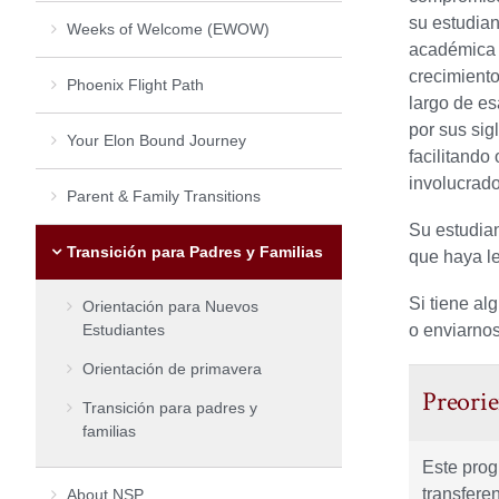
su estudian
Weeks of Welcome (EWOW)
académica e
crecimiento
Phoenix Flight Path
largo de e
por sus sig
Your Elon Bound Journey
facilitando
involucrado
Parent & Family Transitions
Su estudian
Transición para Padres y Familias
que haya le
Si tiene al
Orientación para Nuevos
Estudiantes
o enviarno
Orientación de primavera
Preorie
Transición para padres y
familias
Este prog
transfere
About NSP