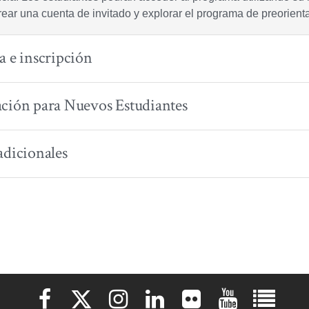
ear una cuenta de invitado y explorar el programa de preorientac
a e inscripción
ción para Nuevos Estudiantes
adicionales
Elon University Facebook
Elon University X (formerly Twitter)
Elon University Instagram
Elon University LinkedIn
Elon University Flickr
Elon University 
Elon Uni