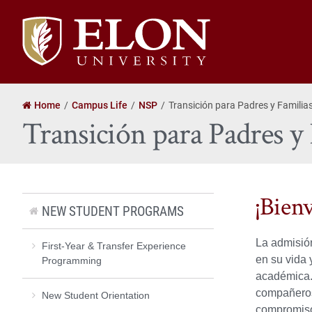
Elon
University
home
Home
Campus Life
NSP
Transición para Padres y Familia
Transición para Padres y
¡Bien
NEW STUDENT PROGRAMS
La admisión
First-Year & Transfer Experience
en su vida 
Programming
académica.
compañeros 
New Student Orientation
compromiso 